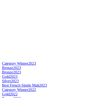
Category Winner
2023
Bronze
2023
Bronze
2023
Gold
2023
Silver
2023
Best French Single Malt
2023
Category Winner
2022
Gold
2022
Bronze
2022
Gold
2021
Silver
2021