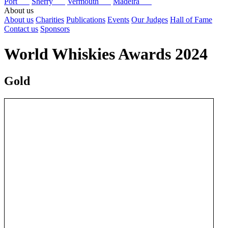
Port
Sherry
Vermouth
Madeira
About us
About us
Charities
Publications
Events
Our Judges
Hall of Fame
Contact us
Sponsors
World Whiskies Awards 2024
Gold