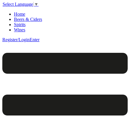
Select Language
▼
Home
Beers & Ciders
Spirits
Wines
Register/Login
Enter