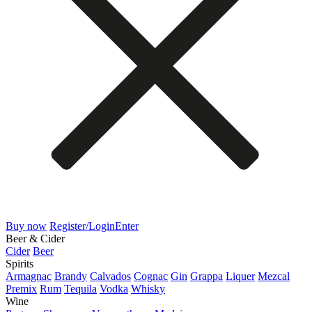
Buy now
Register/Login
Enter
Beer & Cider
Cider
Beer
Spirits
Armagnac
Brandy
Calvados
Cognac
Gin
Grappa
Liquer
Mezcal
Premix
Rum
Tequila
Vodka
Whisky
Wine